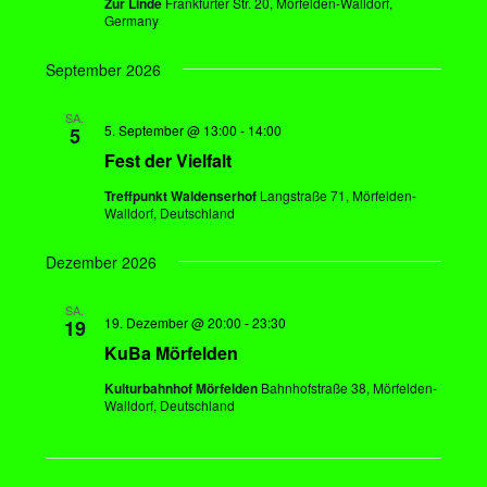
v
Zur Linde
Frankfurter Str. 20, Mörfelden-Walldorf,
Germany
i
g
September 2026
a
t
SA.
5. September @ 13:00
-
14:00
5
i
Fest der Vielfalt
o
n
Treffpunkt Waldenserhof
Langstraße 71, Mörfelden-
Walldorf, Deutschland
Dezember 2026
SA.
19. Dezember @ 20:00
-
23:30
19
KuBa Mörfelden
Kulturbahnhof Mörfelden
Bahnhofstraße 38, Mörfelden-
Walldorf, Deutschland