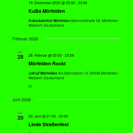
19. Dezember 2025 @ 20:00
-
23:00
ä
e
l
KuBa Mörfelden
h
n
t
l
Kulturbahnhof Mörfelden
Bahnhofstraße 38, Mörfelden-
u
-
Walldorf, Deutschland
e
n
N
g
n
a
Februar 2026
A
.
v
n
SA.
i
28. Februar @ 20:00
-
23:59
28
s
Mörfelden Rockt
g
i
a
c
JuKuZ Mörfelden
Am Bahndamm 12, 64546 Mörfelden-
Walldorf, Deutschland
t
h
€7
t
i
e
o
Juni 2026
n
n
-
SA.
20. Juni @ 21:30
-
23:00
20
N
Linde Straßenfest
a