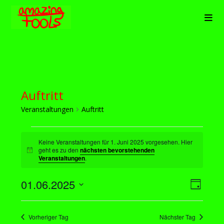
Zum
Inhalt
springen
Auftritt
Veranstaltungen
Auftritt
Veranstaltungen
für
Keine Veranstaltungen für 1. Juni 2025 vorgesehen. Hier
1.
geht es zu den
nächsten bevorstehenden
H
Veranstaltungen
.
Juni
i
2025
n
w
01.06.2025
A
V
e
T
i
e
n
D
a
s
r
s
a
g
Vorheriger Tag
Nächster Tag
a