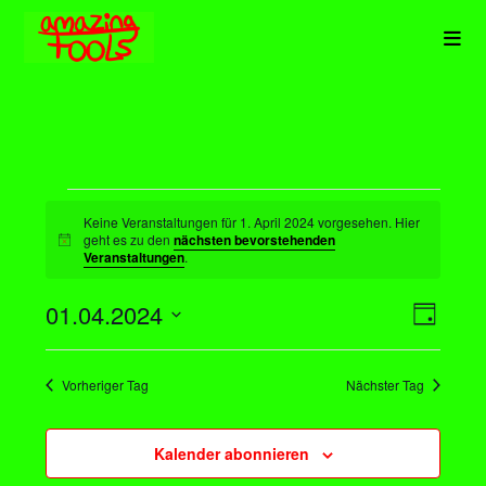
Zum
Inhalt
springen
Veranstaltungen
für
Keine Veranstaltungen für 1. April 2024 vorgesehen. Hier
1.
geht es zu den
nächsten bevorstehenden
H
Veranstaltungen
.
April
i
2024
n
w
01.04.2024
A
V
e
T
i
e
n
D
a
s
r
s
a
g
Vorheriger Tag
Nächster Tag
a
i
t
n
c
u
s
Kalender abonnieren
m
h
t